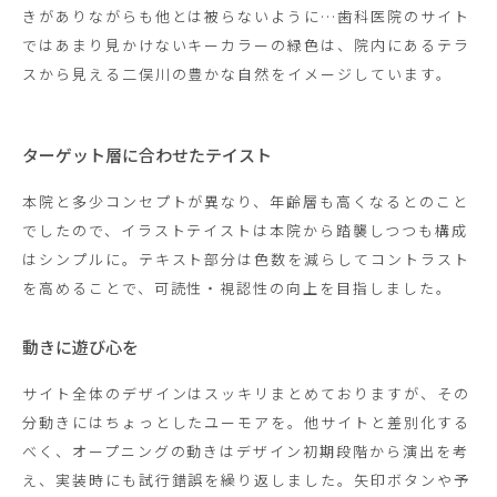
きがありながらも他とは被らないように…歯科医院のサイト
ではあまり見かけないキーカラーの緑色は、院内にあるテラ
スから見える二俣川の豊かな自然をイメージしています。
ターゲット層に合わせたテイスト
本院と多少コンセプトが異なり、年齢層も高くなるとのこと
でしたので、イラストテイストは本院から踏襲しつつも構成
はシンプルに。テキスト部分は色数を減らしてコントラスト
を高めることで、可読性・視認性の向上を目指しました。
動きに遊び心を
サイト全体のデザインはスッキリまとめておりますが、その
分動きにはちょっとしたユーモアを。他サイトと差別化する
べく、オープニングの動きはデザイン初期段階から演出を考
え、実装時にも試行錯誤を繰り返しました。矢印ボタンや予